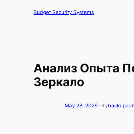
Skip
Budget Security Systems
to
content
Анализ Опыта П
Зеркало
May 28, 2026
—
backupad
by