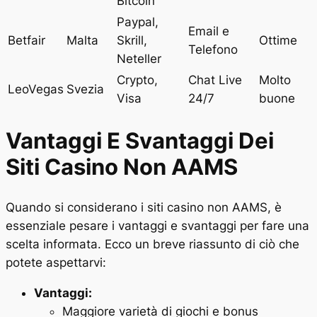
Bitcoin
Paypal,
Email e
Betfair
Malta
Skrill,
Ottime
Telefono
Neteller
Crypto,
Chat Live
Molto
LeoVegas
Svezia
Visa
24/7
buone
Vantaggi E Svantaggi Dei
Siti Casino Non AAMS
Quando si considerano i siti casino non AAMS, è
essenziale pesare i vantaggi e svantaggi per fare una
scelta informata. Ecco un breve riassunto di ciò che
potete aspettarvi:
Vantaggi:
Maggiore varietà di giochi e bonus