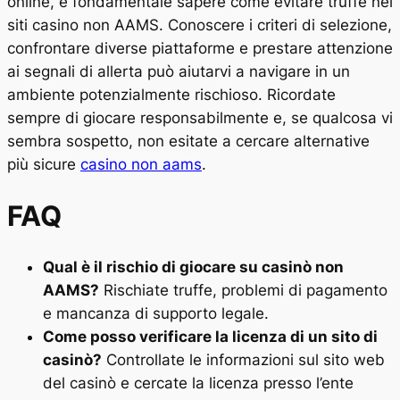
online, è fondamentale sapere come evitare truffe nei
siti casino non AAMS. Conoscere i criteri di selezione,
confrontare diverse piattaforme e prestare attenzione
ai segnali di allerta può aiutarvi a navigare in un
ambiente potenzialmente rischioso. Ricordate
sempre di giocare responsabilmente e, se qualcosa vi
sembra sospetto, non esitate a cercare alternative
più sicure
casino non aams
.
FAQ
Qual è il rischio di giocare su casinò non
AAMS?
Rischiate truffe, problemi di pagamento
e mancanza di supporto legale.
Come posso verificare la licenza di un sito di
casinò?
Controllate le informazioni sul sito web
del casinò e cercate la licenza presso l’ente