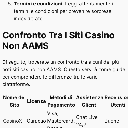
Termini e condizioni:
Leggi attentamente i
termini e condizioni per prevenire sorprese
indesiderate.
Confronto Tra I Siti Casino
Non AAMS
Di seguito, troverete un confronto tra alcuni dei più
noti siti casino non AAMS. Questo servirà come guida
per comprendere le differenze tra le varie
piattaforme.
Nome del
Metodi di
Assistenza
Recensio
Licenza
Sito
Pagamento
Clienti
Utenti
Visa,
Chat Live
CasinoX
Curacao
Mastercard,
Buone
24/7