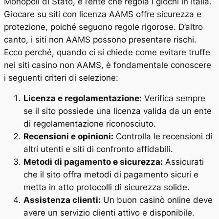
Monopoli di Stato, è l’ente che regola i giochi in Italia.
Giocare su siti con licenza AAMS offre sicurezza e
protezione, poiché seguono regole rigorose. D’altro
canto, i siti non AAMS possono presentare rischi.
Ecco perché, quando ci si chiede come evitare truffe
nei siti casino non AAMS, è fondamentale conoscere
i seguenti criteri di selezione:
Licenza e regolamentazione:
Verifica sempre
se il sito possiede una licenza valida da un ente
di regolamentazione riconosciuto.
Recensioni e opinioni:
Controlla le recensioni di
altri utenti e siti di confronto affidabili.
Metodi di pagamento e sicurezza:
Assicurati
che il sito offra metodi di pagamento sicuri e
metta in atto protocolli di sicurezza solide.
Assistenza clienti:
Un buon casinò online deve
avere un servizio clienti attivo e disponibile.