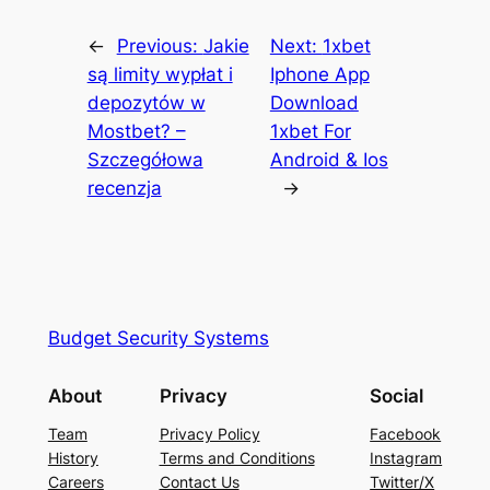
←
Previous:
Jakie
Next:
1xbet
są limity wypłat i
Iphone App
depozytów w
Download
Mostbet? –
1xbet For
Szczegółowa
Android & Ios
recenzja
→
Budget Security Systems
About
Privacy
Social
Team
Privacy Policy
Facebook
History
Terms and Conditions
Instagram
Careers
Contact Us
Twitter/X